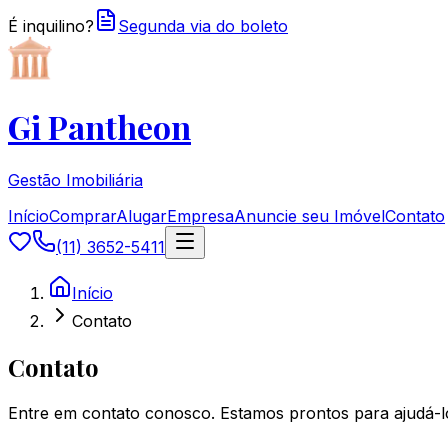
É inquilino?
Segunda via do boleto
Gi Pantheon
Gestão Imobiliária
Início
Comprar
Alugar
Empresa
Anuncie seu Imóvel
Contato
(11) 3652-5411
Início
Contato
Contato
Entre em contato conosco. Estamos prontos para ajudá-lo